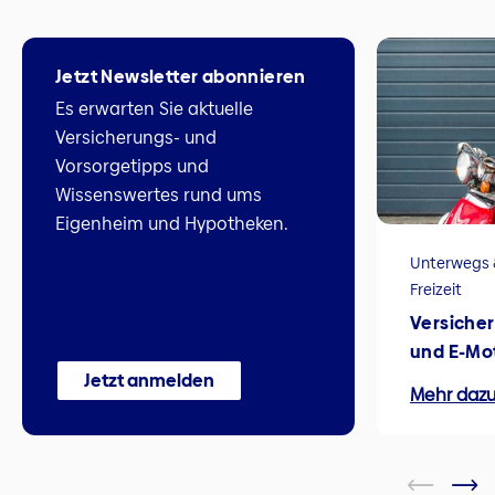
Jetzt Newsletter abonnieren
Es erwarten Sie aktuelle
Versicherungs- und
Vorsorgetipps und
Wissenswertes rund ums
Eigenheim und Hypotheken.
Unterwegs 
Freizeit
Versicher
und E-Mo
Jetzt anmelden
Mehr daz