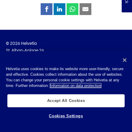
© 2026 Helvetia
St. Alban-Anlage 26
CH-4002 Basel
+41 58 280 10 00
Helvetia uses cookies to make its website more user-friendly, secure
and effective. Cookies collect information about the use of websites.
Impressum
You can change your personal cookie settings with Helvetia at any
Rechtliche Hinweise
time. Further information:
Information on data protection
Datenschutz
Cookies
Accept All Cookies
Cookies Settings