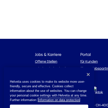
Jobs & Karriere
Portal
Offene Stellen
für Kunden
Arbeiten bei Helvetia
für Vertriebspart
Karriereblog
Helvetia uses cookies to make its website more user-
friendly, secure and effective. Cookies collect
information about the use of websites. You can change
your personal cookie settings with Helvetia at any time.
Further information:
Information on data protection
© 2026 Helvetia
·
St. Alban-Anlage 26
·
CH-400