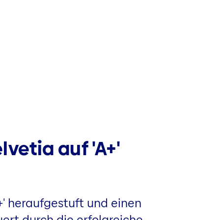
vetia auf 'A+'
+' heraufgestuft und einen
ert durch die erfolgreiche