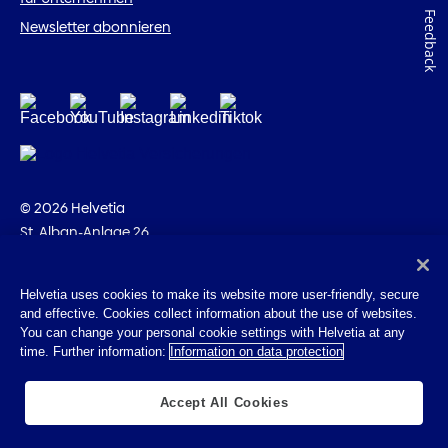
Feedback
Newsletter abonnieren
© 2026 Helvetia
St. Alban-Anlage 26
CH-4002 Basel
+41 58 280 10 00
Helvetia uses cookies to make its website more user-friendly, secure
and effective. Cookies collect information about the use of websites.
Impressum
You can change your personal cookie settings with Helvetia at any
Rechtliche Hinweise
time. Further information:
Information on data protection
Datenschutz
Cookies
Accept All Cookies