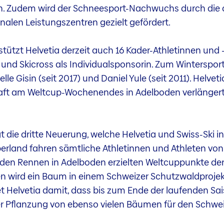
en. Zudem wird der Schneesport-Nachwuchs durch die d
nalen Leistungszentren gezielt gefördert.
ützt Helvetia derzeit auch 16 Kader-Athletinnen und -
on und Skicross als Individualsponsorin. Zum Winterspo
e Gisin (seit 2017) und Daniel Yule (seit 2011). Helveti
haft am Weltcup-Wochenendes in Adelboden verlängert
gt die dritte Neuerung, welche Helvetia und Swiss-Ski
land fahren sämtliche Athletinnen und Athleten von
 den Rennen in Adelboden erzielten Weltcuppunkte der 
wird ein Baum in einem Schweizer Schutzwaldprojekt
t Helvetia damit, dass bis zum Ende der laufenden Sa
n der Pflanzung von ebenso vielen Bäumen für den Schw