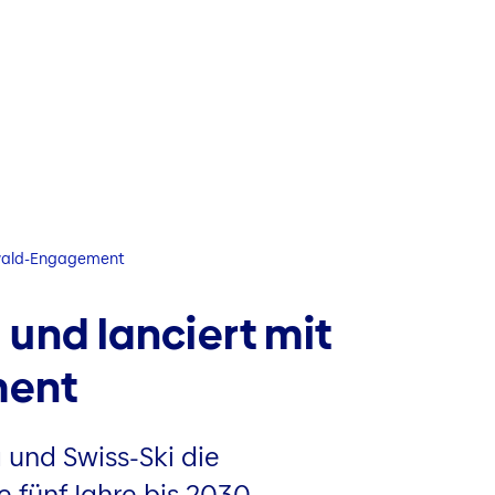
tzwald-Engagement
 und lanciert mit
ment
und Swiss-Ski die
fünf Jahre bis 2030