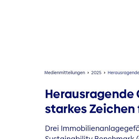
Medien­mitteilungen
2025
Herausragende G
Herausragende G
starkes Zeichen 
Drei Immobilienanlagegefä
Sustainability Benchmark 