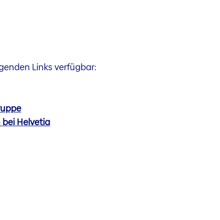
lgenden Links verfügbar:
Gruppe
 bei Helvetia