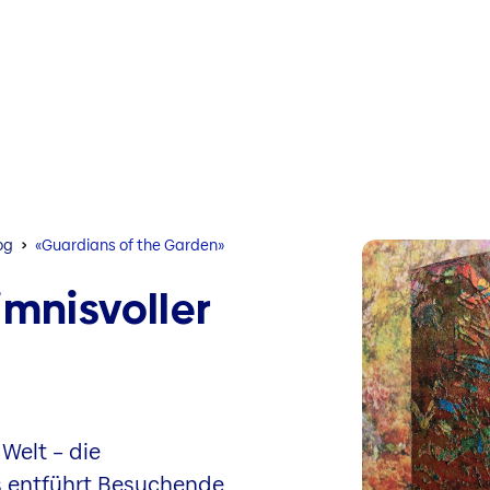
og
«Guardians of the Garden»
imnisvoller
Welt – die
s entführt Besuchende