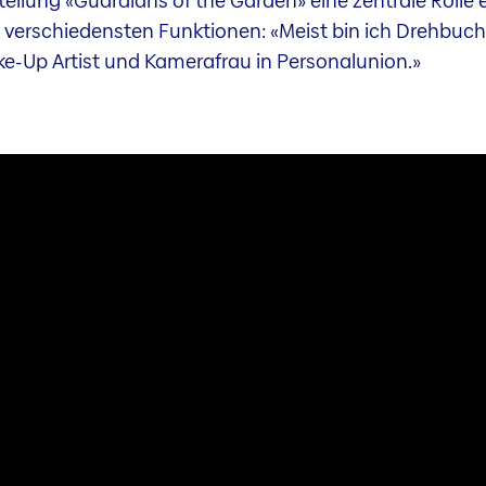
llung «Guardians of the Garden» eine zentrale Rolle e
en verschiedensten Funktionen: «Meist bin ich Drehbucha
ke-Up Artist und Kamerafrau in Personalunion.»