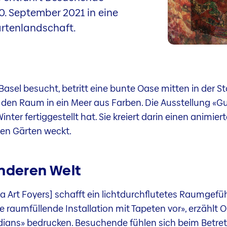
0. September 2021 in eine
rtenlandschaft.
 Basel besucht, betritt eine bunte Oase mitten in der S
den Raum in ein Meer aus Farben. Die Ausstellung «Gu
inter fertiggestellt hat. Sie kreiert darin einen animi
hen Gärten weckt.
anderen Welt
ia Art Foyers] schafft ein lichtdurchflutetes Raumgefüh
 raumfüllende Installation mit Tapeten vor», erzählt Olg
dians» bedrucken. Besuchende fühlen sich beim Betret