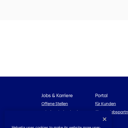
Jobs & Karriere
Portal
Offene Stellen
für Kunden
Arbeiten bei Helvetia
für Vertriebspart
Karriereblog
Helvetia uses cookies to make its website more user-