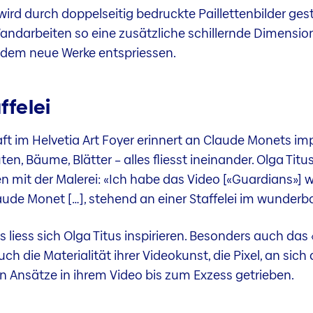
wird durch doppelseitig bedruckte Paillettenbilder ges
ndarbeiten so eine zusätzliche schillernde Dimension
 dem neue Werke entspriessen.
ffelei
ft im Helvetia Art Foyer erinnert an Claude Monets i
en, Bäume, Blätter – alles fliesst ineinander. Olga Titu
ten mit der Malerei: «Ich habe das Video [«Guardians»
laude Monet […], stehend an einer Staffelei im wunderb
iess sich Olga Titus inspirieren. Besonders auch das «
h die Materialität ihrer Videokunst, die Pixel, an sich 
n Ansätze in ihrem Video bis zum Exzess getrieben.