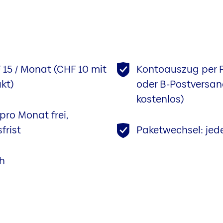
 15 / Monat (CHF 10 mit
Kontoauszug per Po
kt)
oder B-Postversan
kostenlos)
pro Monat frei,
frist
Paketwechsel: jed
h