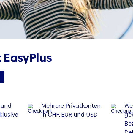
 EasyPlus
 und
Mehrere Privatkonten
We
klusive
in CHF, EUR und USD
ge
Bez
De