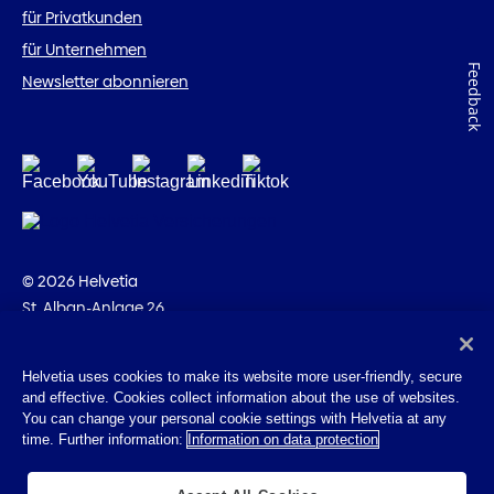
für Privatkunden
für Unternehmen
Feedback
Newsletter abonnieren
© 2026 Helvetia
St. Alban-Anlage 26
CH-4002 Basel
+41 58 280 10 00
Helvetia uses cookies to make its website more user-friendly, secure
and effective. Cookies collect information about the use of websites.
Impressum
You can change your personal cookie settings with Helvetia at any
Rechtliche Hinweise
time. Further information:
Information on data protection
Datenschutz