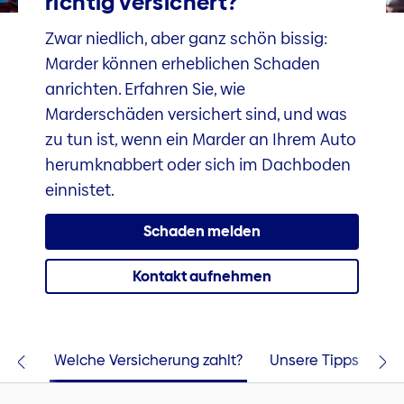
richtig versichert?
Zwar niedlich, aber ganz schön bissig:
Marder können erheblichen Schaden
anrichten. Erfahren Sie, wie
Marderschäden versichert sind, und was
zu tun ist, wenn ein Marder an Ihrem Auto
herumknabbert oder sich im Dachboden
einnistet.
Schaden melden
Kontakt aufnehmen
lärt
Welche Versicherung zahlt?
Unsere Tipps
Ko