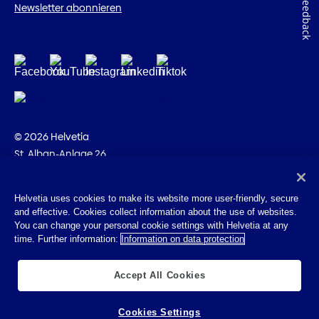
Feedback
Newsletter abonnieren
© 2026 Helvetia
St. Alban-Anlage 26
CH-4002 Basel
+41 58 280 10 00
Helvetia uses cookies to make its website more user-friendly, secure
and effective. Cookies collect information about the use of websites.
Impressum
You can change your personal cookie settings with Helvetia at any
Rechtliche Hinweise
time. Further information:
Information on data protection
Datenschutz
Cookies
Accept All Cookies
Cookies Settings