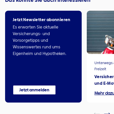
Jetzt Newsletter abonnieren
Es erwarten Sie aktuelle
Versicherungs- und
Vorsorgetipps und
Wissenswertes rund ums
Eigenheim und Hypotheken.
Unterwegs 
Freizeit
Versicher
und E-Mo
Jetzt anmelden
Mehr daz