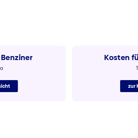
 Benziner
Kosten fü
ia
icht
zur