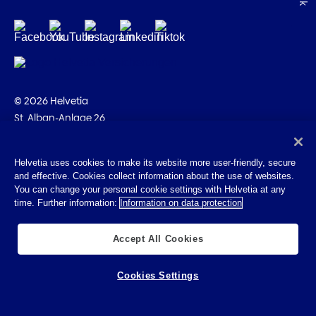
© 2026 Helvetia
St. Alban-Anlage 26
CH-4002 Basel
+41 58 280 10 00
Helvetia uses cookies to make its website more user-friendly, secure
and effective. Cookies collect information about the use of websites.
Impressum
You can change your personal cookie settings with Helvetia at any
Rechtliche Hinweise
time. Further information:
Information on data protection
Datenschutz
Cookies
Accept All Cookies
Cookies Settings