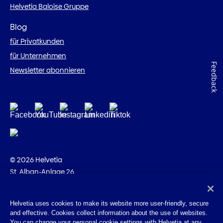
Helvetia Baloise Gruppe
Blog
für Privatkunden
für Unternehmen
Feedback
Newsletter abonnieren
© 2026 Helvetia
St. Alban-Anlage 26
CH-4002 Basel
+41 58 280 10 00
Helvetia uses cookies to make its website more user-friendly, secure
and effective. Cookies collect information about the use of websites.
Impressum
You can change your personal cookie settings with Helvetia at any