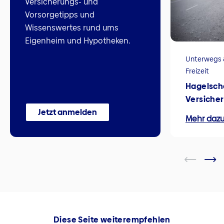
Versicherungs- und
Vorsorgetipps und
Wissenswertes rund ums
Eigenheim und Hypotheken.
Unterwegs 
Freizeit
Hagelscha
Versiche
Jetzt anmelden
Mehr daz
Diese Seite weiterempfehlen