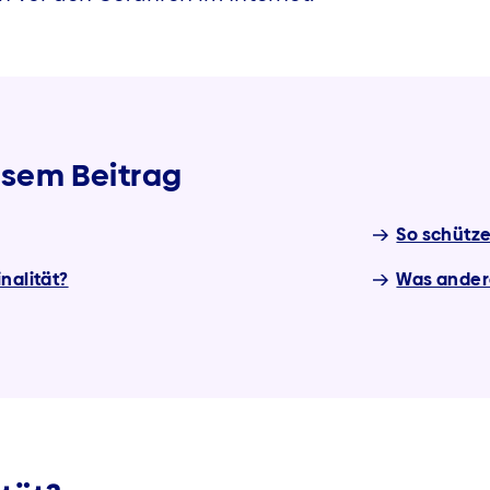
iesem Beitrag
So schütze
nalität?
Was andere