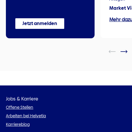
Market V
Mehr daz
Jetzt anmelden
Jobs & Karriere
Offene Stellen
Arbeiten bei Helvetia
Karriereblog