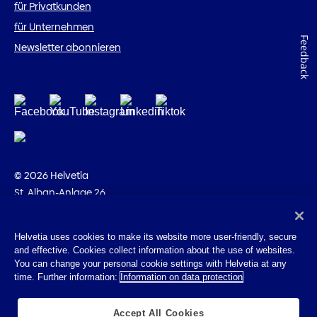
für Privatkunden
für Unternehmen
Feedback
Newsletter abonnieren
© 2026 Helvetia
St. Alban-Anlage 26
CH-4002 Basel
+41 58 280 10 00
Helvetia uses cookies to make its website more user-friendly, secure
and effective. Cookies collect information about the use of websites.
Impressum
You can change your personal cookie settings with Helvetia at any
Rechtliche Hinweise
time. Further information:
Information on data protection
Datenschutz
Cookies
Accept All Cookies