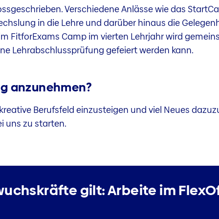
grossgeschrieben. Verschiedene Anlässe wie das Start
slung in die Lehre und darüber hinaus die Gelegenhe
im FitforExams Camp im vierten Lehrjahr wird gemein
dene Lehrabschlussprüfung gefeiert werden kann.
ung anzunehmen?
es kreative Berufsfeld einzusteigen und viel Neues daz
 uns zu starten.
uchskräfte gilt:
Arbeite im FlexOf