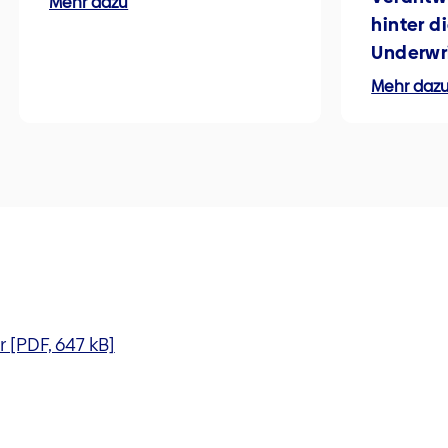
Mehr dazu
hinter d
Underwr
Mehr daz
r [PDF, 647 kB]