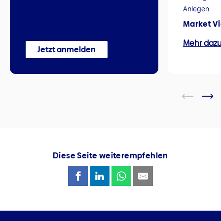
Anlegen
Market V
Mehr daz
Jetzt anmelden
Diese Seite weiterempfehlen