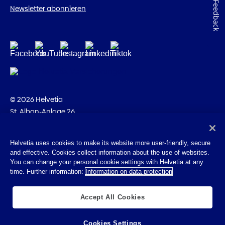
Feedback
Newsletter abonnieren
© 2026 Helvetia
St. Alban-Anlage 26
CH-4002 Basel
+41 58 280 10 00
Helvetia uses cookies to make its website more user-friendly, secure
and effective. Cookies collect information about the use of websites.
Impressum
You can change your personal cookie settings with Helvetia at any
Rechtliche Hinweise
time. Further information:
Information on data protection
Datenschutz
Cookies
Accept All Cookies
Cookies Settings