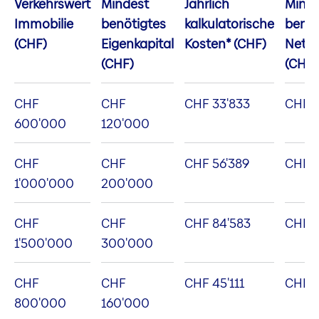
Verkehrswert
Mindest
Jährlich
Mind
Immobilie
benötigtes
kalkulatorische
benöt
(CHF)
Eigenkapital
Kosten* (CHF)
Nett
(CHF)
(CHF
CHF
CHF
CHF 33'833
CHF 9
600'000
120'000
CHF
CHF
CHF 56'389
CHF 16
1'000'000
200'000
CHF
CHF
CHF 84'583
CHF 2
1'500'000
300'000
CHF
CHF
CHF 45'111
CHF 1
800'000
160'000