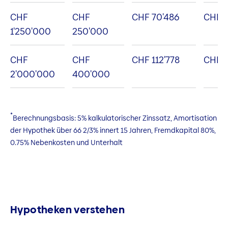
CHF
CHF
CHF 70'486
CHF 2
1'250'000
250'000
CHF
CHF
CHF 112'778
CHF 3
2'000'000
400'000
*
Berechnungsbasis: 5% kalkulatorischer Zinssatz, Amortisation
der Hypothek über 66 2/3% innert 15 Jahren, Fremdkapital 80%,
0.75% Nebenkosten und Unterhalt
Hypotheken verstehen