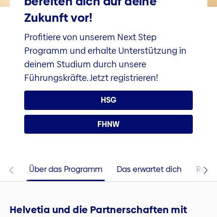
bereiten dich auf deine
Zukunft vor!
Profitiere von unserem Next Step
Programm und erhalte Unterstützung in
deinem Studium durch unsere
Führungskräfte. Jetzt registrieren!
HSG
FHNW
Über das Programm
Das erwartet dich
Regis
Helvetia und die Partnerschaften mit