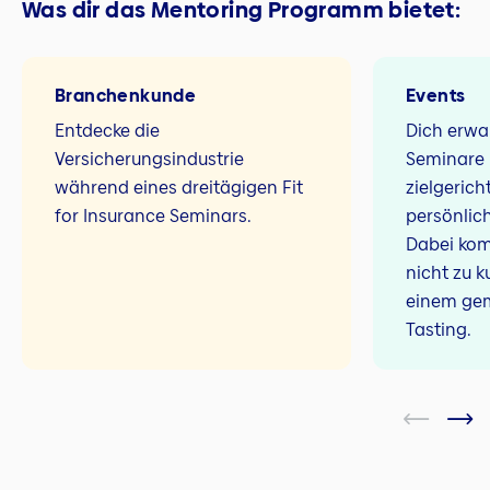
Was dir das Mentoring Programm bietet:
Branchenkunde
Events
Entdecke die
Dich erw
Versicherungsindustrie
Seminare 
während eines dreitägigen Fit
zielgerich
for Insurance Seminars.
persönlic
Dabei kom
nicht zu k
einem ge
Tasting.