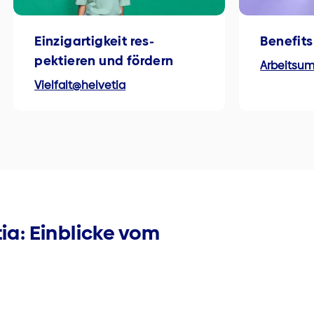
Einzigartigkeit res­
Benefits
pektieren und för­dern
Arbeitsum
Vielfalt@helvetia
tia: Einblicke vom