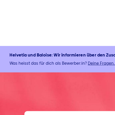
Helvetia und Baloise: Wir informieren über den Z
Was heisst das für dich als Bewerber:in?
Deine Fragen.