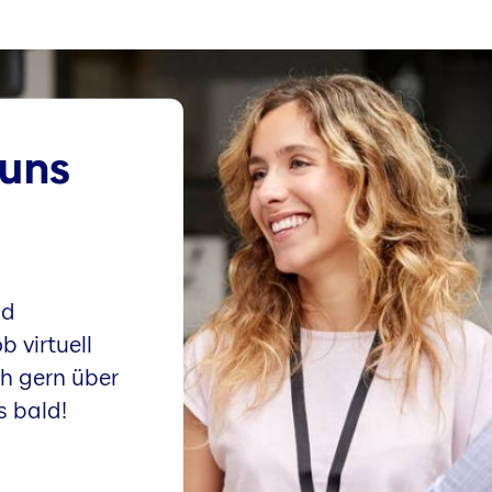
 uns
nd
 virtuell
ch gern über
s bald!