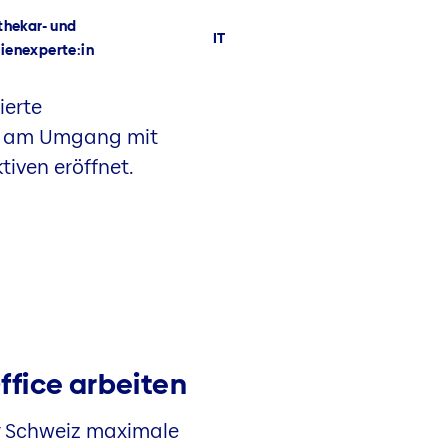
hekar- und
IT
Asset Manage
ienexperte:in
ierte
de am Umgang mit
iven eröffnet.
ffice arbeiten
er Schweiz maximale