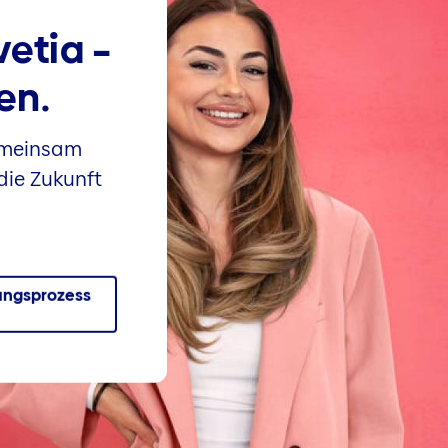
vetia –
en.
emeinsam
die Zukunft
ngsprozess